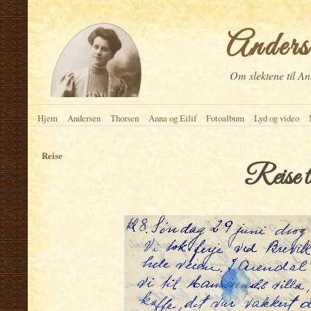
Anderse
Om slektene til An
Hjem
Andersen
Thorsen
Anna og Eilif
Fotoalbum
Lyd og video
Reise
Reise t
.