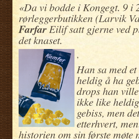
«Da vi bodde i Kongegt. 9 i 2
rørleggerbutikken (Larvik Va
Farfar
Eilif satt gjerne ved 
det knaset.
,
Han sa med et
heldig å ha ge
drops han ville
ikke like heldi
gebiss, men de
etterhvert, men
historien om sin første møte