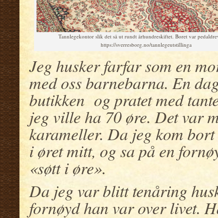
Tannlegekontor slik det så ut rundt århundreskiftet. Boret var pedaldre
https://sverresborg.no/tannlegeutstillinga
Jeg husker farfar som en mor
med oss barnebarna. En dag 
butikken og pratet med tante
jeg ville ha 70 øre. Det var 
karameller. Da jeg kom bort t
i øret mitt, og sa på en forn
«søtt i øre».
Da jeg var blitt tenåring hus
fornøyd han var over livet. H