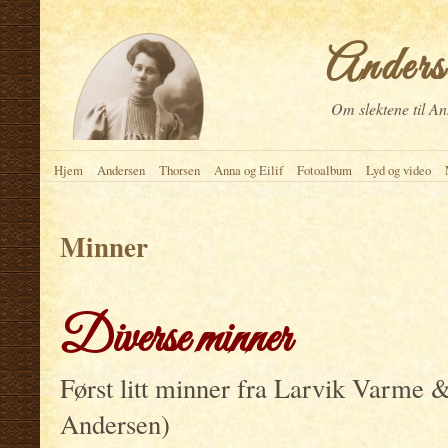
Anderse
Om slektene til An
Hjem
Andersen
Thorsen
Anna og Eilif
Fotoalbum
Lyd og video
Minner
Diverse minner
Først litt minner fra Larvik Varme 
Andersen)