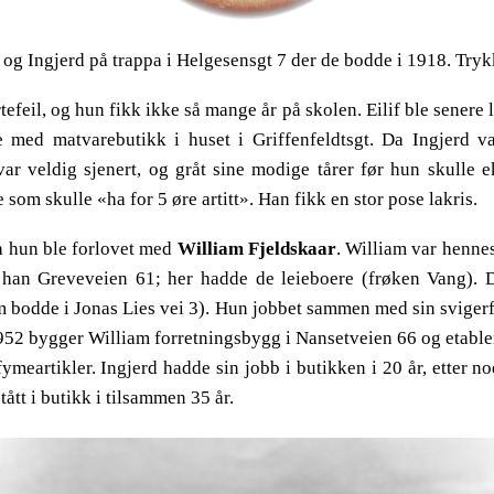
og Ingjerd på trappa i Helgesensgt 7 der de bodde i 1918. Trykk 
efeil, og hun fikk ikke så mange år på skolen. Eilif ble senere 
med matvarebutikk i huset i Griffenfeldtsgt. Da Ingjerd v
ar veldig sjenert, og gråt sine modige tårer før hun skulle 
som skulle «ha for 5 øre artitt». Han fikk en stor pose lakris.
da hun ble forlovet med
William Fjeldskaar
. William var hennes
 han Greveveien 61; her hadde de leieboere (frøken Vang). D
 bodde i Jonas Lies vei 3). Hun jobbet sammen med sin svigerf
1952 bygger William forretningsbygg i Nansetveien 66 og etable
fymeartikler. Ingjerd hadde sin jobb i butikken i 20 år, etter 
ått i butikk i tilsammen 35 år.