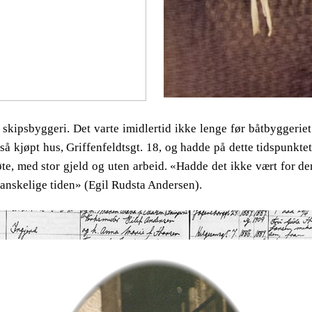
 skipsbyggeri. Det varte imidlertid ikke lenge før båtbyggeriet
å kjøpt hus, Griffenfeldtsgt. 18, og hadde på dette tidspunkte
te, med stor gjeld og uten arbeid. «Hadde det ikke vært for der
nskelige tiden» (Egil Rudsta Andersen).